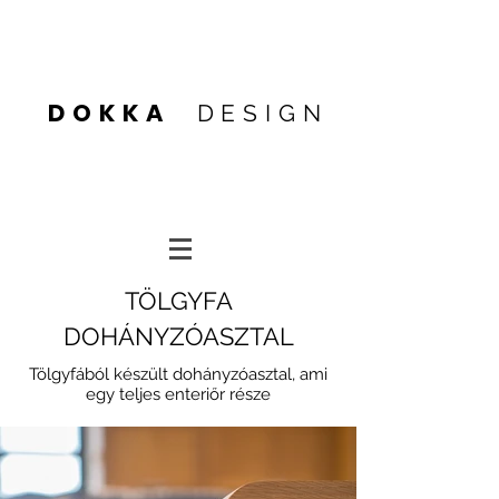
Heading 4
DOKKA
DESIGN
Heading 4
Heading 1
TÖLGYFA
DOHÁNYZÓASZTAL
Tölgyfából készült dohányzóasztal, ami
egy teljes enteriőr része