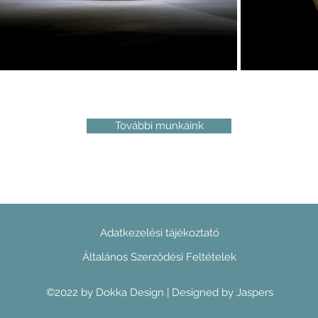
További munkáink
Adatkezelési tájékoztató
Általános Szerződési Feltételek
©2022 by Dokka Design | Designed by
Jaspers