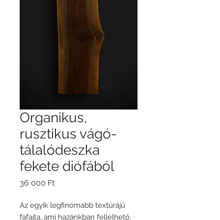
Organikus,
rusztikus vágó-
tálalódeszka
fekete diófából
Ár
36 000 Ft
Az egyik legfinomabb textúrájú
fafajta, ami hazánkban fellelhető.