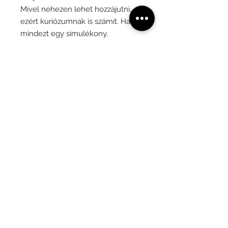
Mivel nehezen lehet hozzájutni,
ezért kuriózumnak is számít. Ha
mindezt egy simulékony,
organikus formával és gondos,
odaadó munkával ötvözzük, ilyen
imádnivaló végeredményt kapunk.
Nemcsak szépek, de jól és
intenzíven is használhatók. Arról
nem is beszélve, hogy minden
barát irígykedni fog rá!
Adatkezelési tájékoztató
Általános Szerződési Feltételek
©2022 by Dokka Design | Designed
by
Jaspers