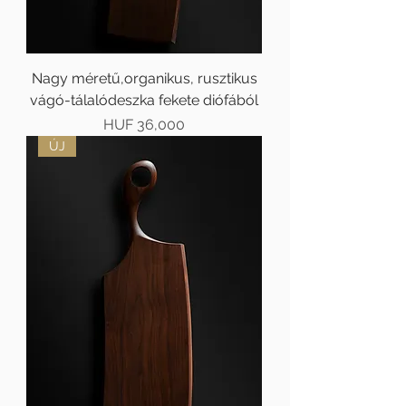
Nagy méretű,organikus, rusztikus
vágó-tálalódeszka fekete diófából
Price
HUF 36,000
ÚJ