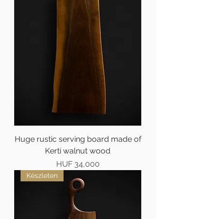
Huge rustic serving board made of
Kerti walnut wood
Price
HUF 34,000
Készleten