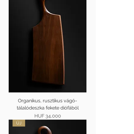
Organikus, rusztikus vágó-
tálalódeszka fekete diófából
Price
HUF 34,000
ÚJ