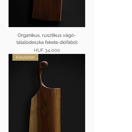
Organikus, rusztikus vágó-
tálalódeszka fekete diófából
Price
HUF 34,000
Készleten