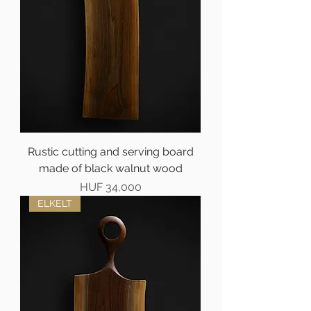
Rustic cutting and serving board
made of black walnut wood
Price
HUF 34,000
ELKELT