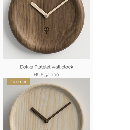
Dokka Platelet wall clock
Price
HUF 52,000
To order