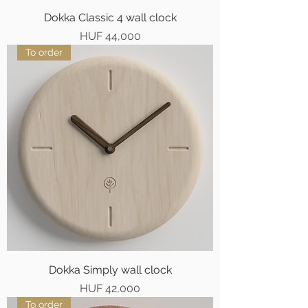
Dokka Classic 4 wall clock
Price
HUF 44,000
To order
Dokka Simply wall clock
Price
HUF 42,000
To order