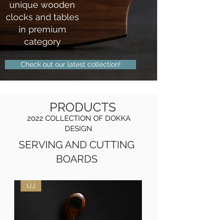
unique
wooden
clocks and tables
in premium
category
Check out our latest collection!
PRODUCTS
2022 COLLECTION OF DOKKA
DESIGN
SERVING AND CUTTING
BOARDS
ÚJ