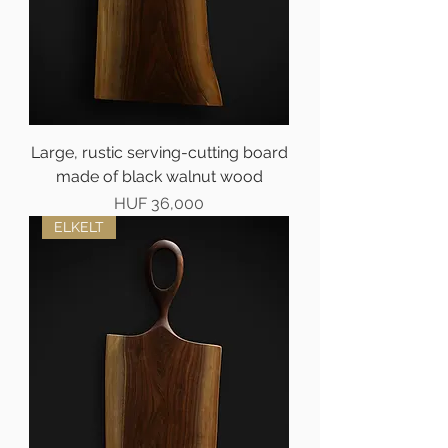
Large, rustic serving-cutting board
made of black walnut wood
Price
HUF 36,000
ELKELT