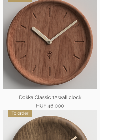
Dokka Classic 12 wall clock
Price
HUF 46,000
To order