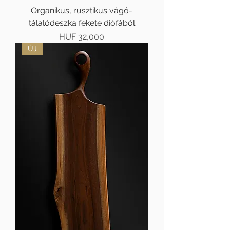
Organikus, rusztikus vágó-
tálalódeszka fekete diófából
Price
HUF 32,000
ÚJ