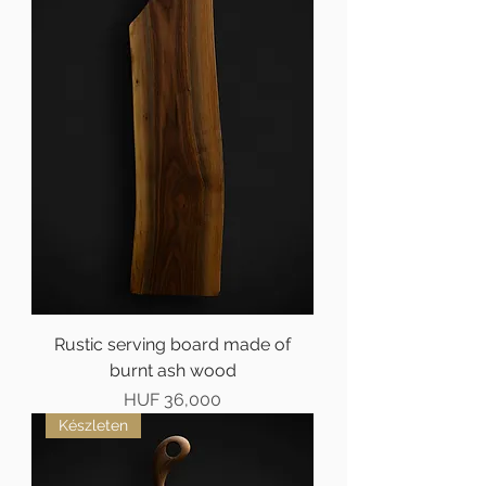
Rustic serving board made of
burnt ash wood
Price
HUF 36,000
Készleten