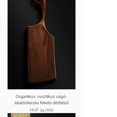
Organikus, rusztikus vágó-
tálalódeszka fekete diófából
Price
HUF 34,000
ELKELT