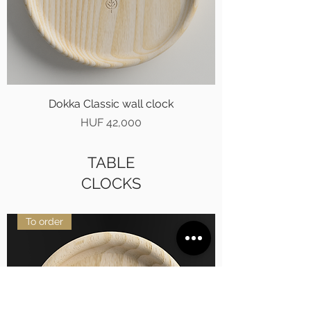
Dokka Classic wall clock
Price
HUF 42,000
TABLE
CLOCKS
To order