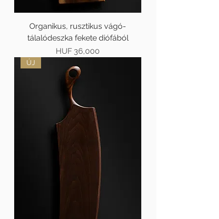
Organikus, rusztikus vágó-
tálalódeszka fekete diófából
Price
HUF 36,000
ÚJ