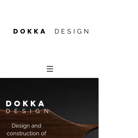
Heading 4
DOKKA
DESIGN
Heading 4
Heading 1
DOKKA
DESIGN
Design and
construction of