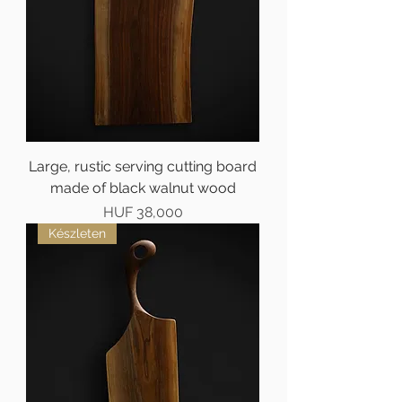
Large, rustic serving cutting board
made of black walnut wood
Price
HUF 38,000
Készleten