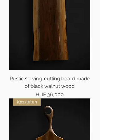
Rustic serving-cutting board made
of black walnut wood
Price
HUF 36,000
Készleten